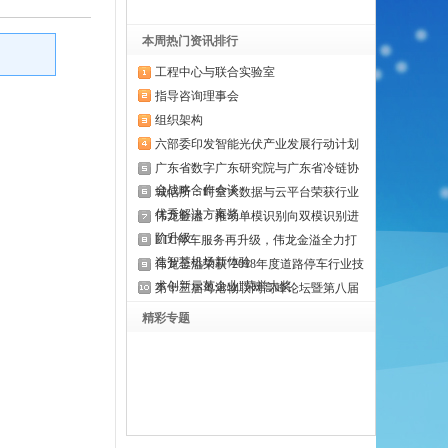
本周热门资讯排行
工程中心与联合实验室
指导咨询理事会
组织架构
六部委印发智能光伏产业发展行动计划
广东省数字广东研究院与广东省冷链协
会战略合作会谈
城信所：时空大数据与云平台荣获行业
优秀解决方案奖
伟龙金溢：推动单模识别向双模识别进
阶升级
ETC停车服务再升级，伟龙金溢全力打
造智慧机场新体验
伟龙金溢荣获"2018年度道路停车行业技
术创新示范企业"荣誉大奖
第十三届粤港物联网高峰论坛暨第八届
粤港物联网大奖颁奖典礼在广州举行
精彩专题